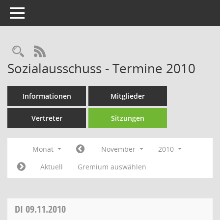
Toggle navigation
Rechercheauswahl
RSS-Feed
Sozialausschuss - Termine 2010
Informationen
Mitglieder
Vertreter
Sitzungen
Monat
November
2010
Aktuell
Gremium auswählen
DI
09.11.2010