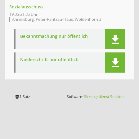
Sozialausschuss
19:35-21:35 Uhr
Ahrensburg, Peter-Rantzau-Haus, Woldenhorn 3
Bekanntmachung nur öffentlich
Niederschrift nur öffentlich
(Wird in
1 Satz
Software:
Sitzungsdienst
Session