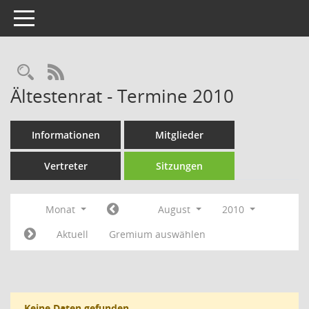
Toggle navigation
Rechercheauswahl
RSS-Feed
Ältestenrat - Termine 2010
Informationen
Mitglieder
Vertreter
Sitzungen
Monat
August
2010
Aktuell
Gremium auswählen
Keine Daten gefunden.