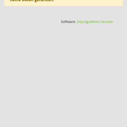
(Wird in
Software:
Sitzungsdienst
Session