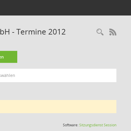
bH - Termine 2012
Recherc
RSS-
en
swählen
(Wird in
Software:
Sitzungsdienst
Session