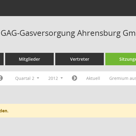
at GAG-Gasversorgung Ahrensburg Gm
Mitglieder
Vertreter
Sitzung
Quartal 2
2012
Aktuell
Gremium au
den.