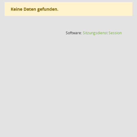
Keine Daten gefunden.
(Wird in
Software:
Sitzungsdienst
Session