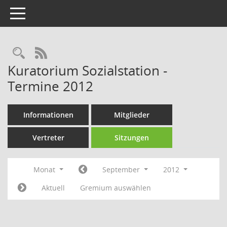
Toggle navigation
Rechercheauswahl
RSS-Feed
Kuratorium Sozialstation -
Termine 2012
Informationen
Mitglieder
Vertreter
Sitzungen
Monat
September
2012
Aktuell
Gremium auswählen