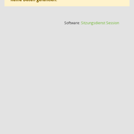
(Wird in
Software:
Sitzungsdienst
Session