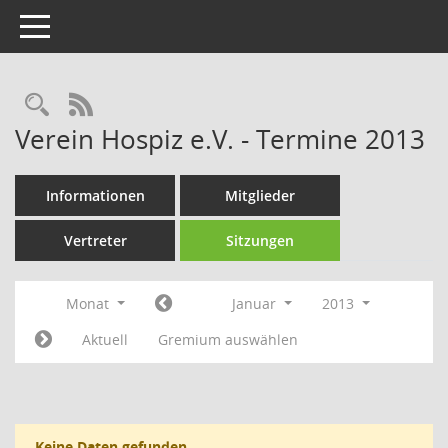
Toggle navigation
Rechercheauswahl
RSS-Feed
Verein Hospiz e.V. - Termine 2013
Informationen
Mitglieder
Vertreter
Sitzungen
Monat
Januar
2013
Aktuell
Gremium auswählen
Keine Daten gefunden.