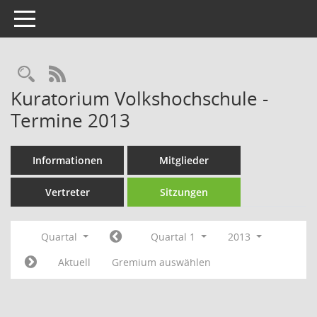
Toggle navigation
Rechercheauswahl
RSS-Feed
Kuratorium Volkshochschule -
Termine 2013
Informationen
Mitglieder
Vertreter
Sitzungen
Quartal
Quartal 1
2013
Aktuell
Gremium auswählen