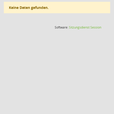
Keine Daten gefunden.
(Wird in
Software:
Sitzungsdienst
Session