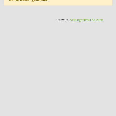
(Wird in
Software:
Sitzungsdienst
Session