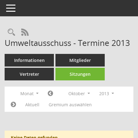
Toggle navigation
Rechercheauswahl
RSS-Feed
Umweltausschuss - Termine 2013
Informationen
Mitglieder
Vertreter
Sitzungen
Monat
Oktober
2013
Aktuell
Gremium auswählen
Keine Daten gefunden.