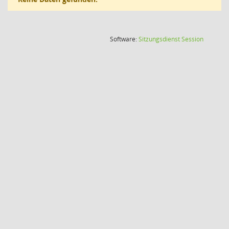
(Wird in
Software:
Sitzungsdienst
Session