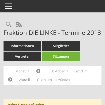
Toggle navigation
Rechercheauswahl
RSS-Feed
Fraktion DIE LINKE - Termine 2013
Informationen
Mitglieder
Vertreter
Sitzungen
Monat
Oktober
2013
Aktuell
Gremium auswählen
Keine Daten gefunden.