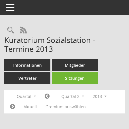
Toggle navigation
Rechercheauswahl
RSS-Feed
Kuratorium Sozialstation -
Termine 2013
Informationen
Mitglieder
Vertreter
Sitzungen
Quartal
Quartal 2
2013
Aktuell
Gremium auswählen