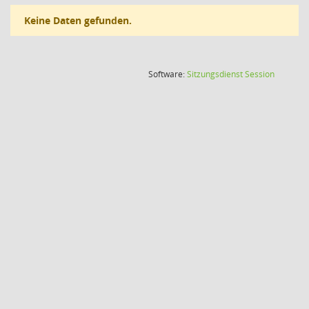
Keine Daten gefunden.
(Wird in
Software:
Sitzungsdienst
Session