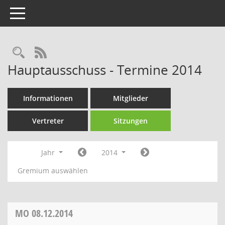
Toggle navigation
Rechercheauswahl
RSS-Feed
Hauptausschuss - Termine 2014
Informationen
Mitglieder
Vertreter
Sitzungen
Jahr
2014
Gremium auswählen
MO
08.12.2014