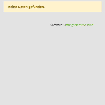
Keine Daten gefunden.
(Wird in
Software:
Sitzungsdienst
Session