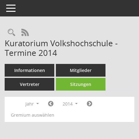
Toggle navigation
Rechercheauswahl
RSS-Feed
Kuratorium Volkshochschule -
Termine 2014
Informationen
Mitglieder
Vertreter
Sitzungen
Jahr
2014
Gremium auswählen