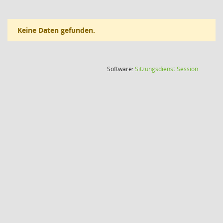
Keine Daten gefunden.
(Wird in
Software:
Sitzungsdienst
Session