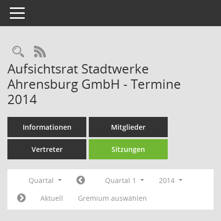
Toggle navigation
Rechercheauswahl
RSS-Feed
Aufsichtsrat Stadtwerke
Ahrensburg GmbH - Termine
2014
Informationen
Mitglieder
Vertreter
Sitzungen
Quartal
Quartal 1
2014
Aktuell
Gremium auswählen