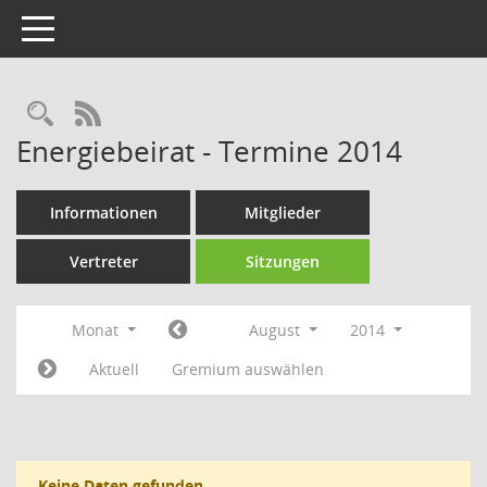
Toggle navigation
Rechercheauswahl
RSS-Feed
Energiebeirat - Termine 2014
Informationen
Mitglieder
Vertreter
Sitzungen
Monat
August
2014
Aktuell
Gremium auswählen
Keine Daten gefunden.