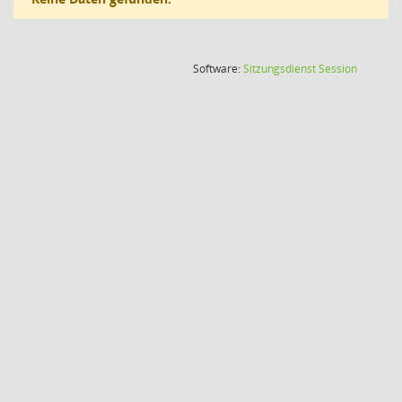
(Wird in
Software:
Sitzungsdienst
Session