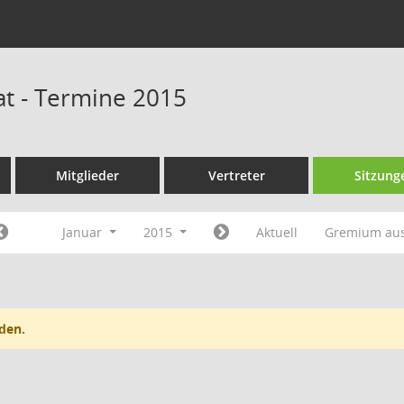
at - Termine 2015
Mitglieder
Vertreter
Sitzung
Januar
2015
Aktuell
Gremium au
den.