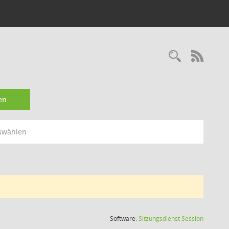
Recherc
RSS-
en
swählen
(Wird in
Software:
Sitzungsdienst
Session