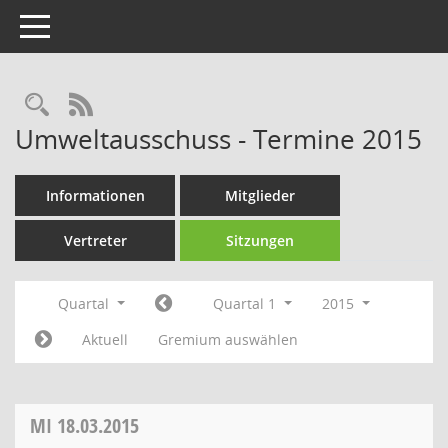
Toggle navigation
Rechercheauswahl
RSS-Feed
Umweltausschuss - Termine 2015
Informationen
Mitglieder
Vertreter
Sitzungen
Quartal
Quartal 1
2015
Aktuell
Gremium auswählen
MI
18.03.2015