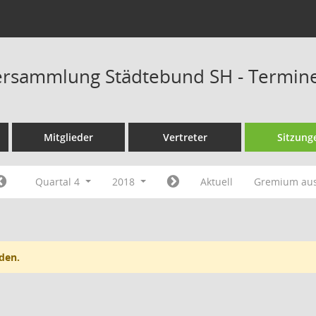
ersammlung Städtebund SH - Termin
Mitglieder
Vertreter
Sitzung
Quartal 4
2018
Aktuell
Gremium au
den.