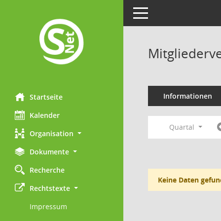
Toggle navigation
Mitgliederv
Informationen
Startseite
Kalender
Quartal
Organisation
Dokumente
Recherche
Keine Daten gefun
Rechtstexte
Impressum