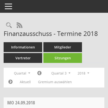
Toggle navigation
Rechercheauswahl
RSS-Feed
Finanzausschuss - Termine 2018
Informationen
Mitglieder
Vertreter
Sitzungen
Quartal
Quartal 3
2018
Aktuell
Gremium auswählen
MO
24.09.2018