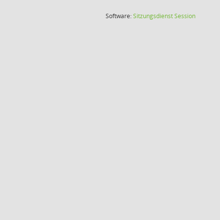
(Wird in
Software:
Sitzungsdienst
Session