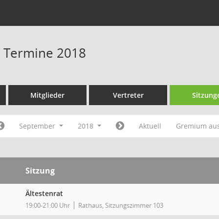
 - Termine 2018
Mitglieder
Vertreter
Sitzung
September
2018
Aktuell
Gremium au
Sitzung
Ältestenrat
19:00-21:00 Uhr
Rathaus, Sitzungszimmer 103