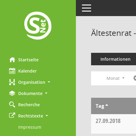
Toggle navigation
Ältestenrat
Informationen
Startseite
Kalender
Monat
Organisation
Dokumente
Recherche
Tag
Rechtstexte
27.09.2018
Impressum