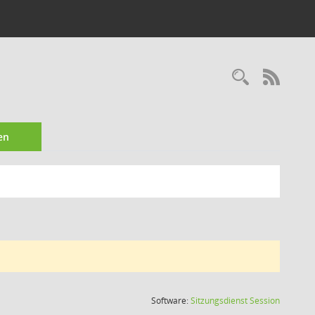
Recherc
RSS-
en
(Wird in
Software:
Sitzungsdienst
Session