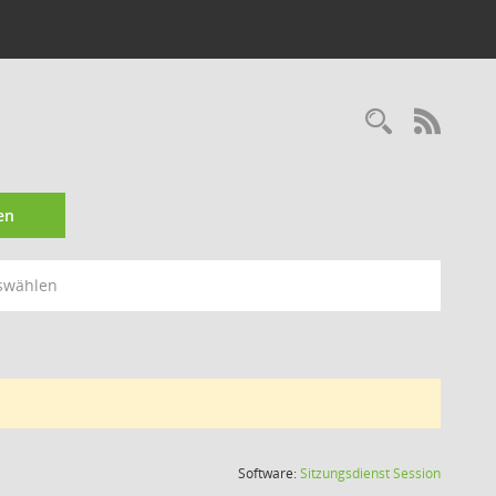
Recherc
RSS-
en
swählen
(Wird in
Software:
Sitzungsdienst
Session