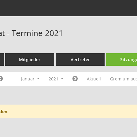
at - Termine 2021
Mitglieder
Vertreter
Sitzung
Januar
2021
Aktuell
Gremium au
den.