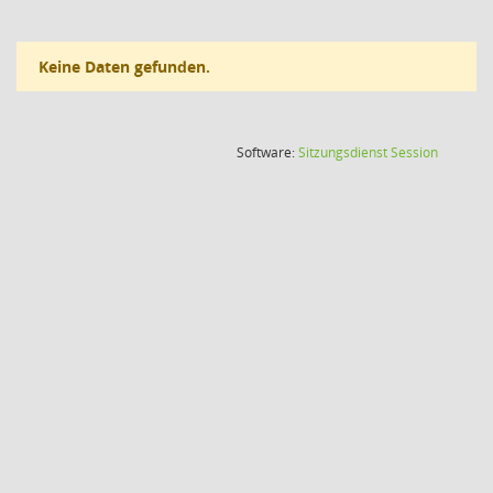
Keine Daten gefunden.
(Wird in
Software:
Sitzungsdienst
Session