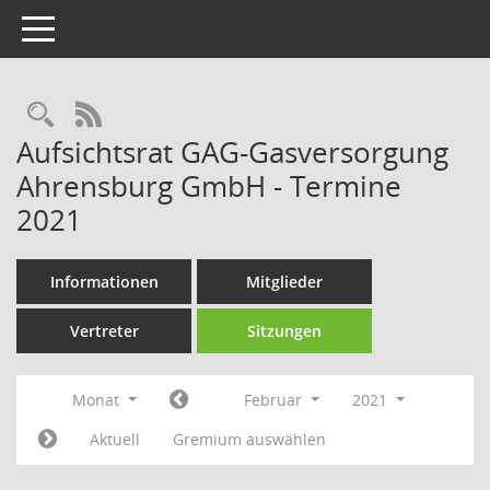
Toggle navigation
Rechercheauswahl
RSS-Feed
Aufsichtsrat GAG-Gasversorgung
Ahrensburg GmbH - Termine
2021
Informationen
Mitglieder
Vertreter
Sitzungen
Monat
Februar
2021
Aktuell
Gremium auswählen