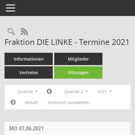
Toggle navigation
Rechercheauswahl
RSS-Feed
Fraktion DIE LINKE - Termine 2021
Informationen
Mitglieder
Vertreter
Sitzungen
Quartal
Quartal 2
2021
Aktuell
Gremium auswählen
MO
07.06.2021