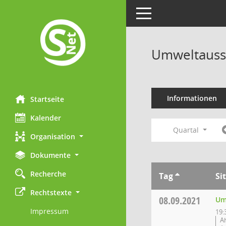
Toggle navigation
Umweltauss
Informationen
Startseite
Kalender
Quartal
Organisation
Dokumente
Recherche
Tag
Si
Rechtstexte
08.09.2021
Um
Impressum
19:
A