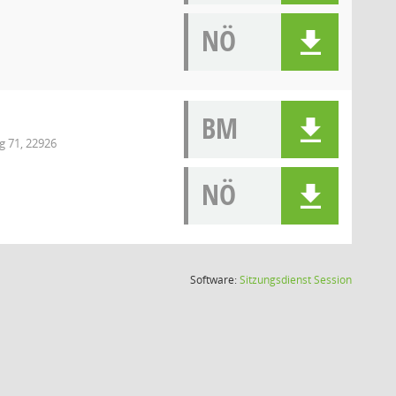
NÖ
BM
g 71, 22926
NÖ
(Wird in
Software:
Sitzungsdienst
Session