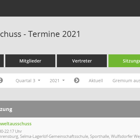
chuss - Termine 2021
Mitglieder
Vertreter
Sitzung
Quartal 3
2021
Aktuell
Gremium au
tzung
weltausschuss
30-22:17 Uhr
hrensburg, Selma-Lagerlöf-Gemeinschaftsschule, Sporthalle, Wulfsdorfer We