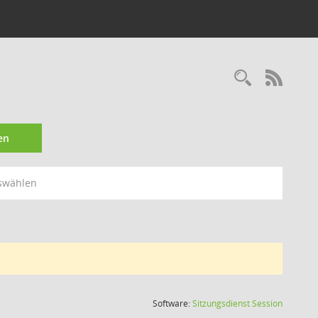
Recherc
RSS-
en
swählen
(Wird in
Software:
Sitzungsdienst
Session