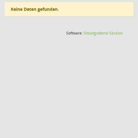
Keine Daten gefunden.
(Wird in
Software:
Sitzungsdienst
Session