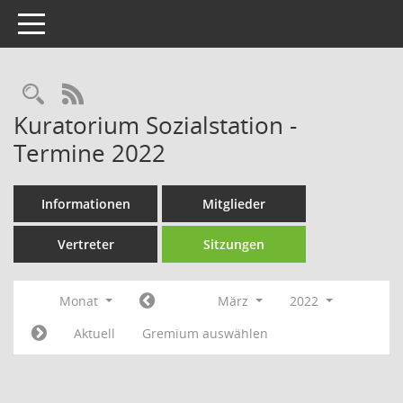
Toggle navigation
Rechercheauswahl
RSS-Feed
Kuratorium Sozialstation -
Termine 2022
Informationen
Mitglieder
Vertreter
Sitzungen
Monat
März
2022
Aktuell
Gremium auswählen