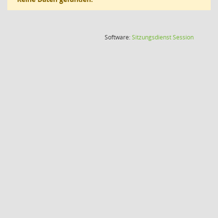
(Wird in
Software:
Sitzungsdienst
Session