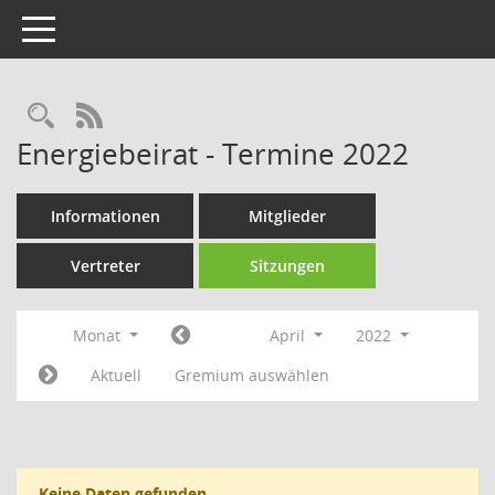
Toggle navigation
Rechercheauswahl
RSS-Feed
Energiebeirat - Termine 2022
Informationen
Mitglieder
Vertreter
Sitzungen
Monat
April
2022
Aktuell
Gremium auswählen
Keine Daten gefunden.