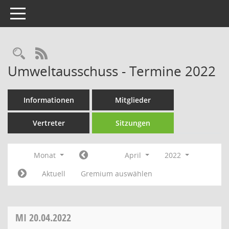
Toggle navigation
Rechercheauswahl
RSS-Feed
Umweltausschuss - Termine 2022
Informationen
Mitglieder
Vertreter
Sitzungen
Monat
April
2022
Aktuell
Gremium auswählen
MI
20.04.2022