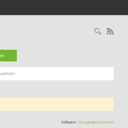
Recherc
RSS-
en
swählen
(Wird in
Software:
Sitzungsdienst
Session