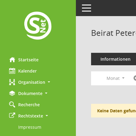
Toggle navigation
Beirat Pete
Informationen
Startseite
Kalender
Monat
Organisation
Dokumente
Recherche
Keine Daten gefun
Rechtstexte
Impressum