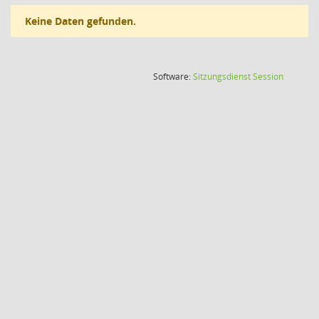
Keine Daten gefunden.
(Wird in
Software:
Sitzungsdienst
Session