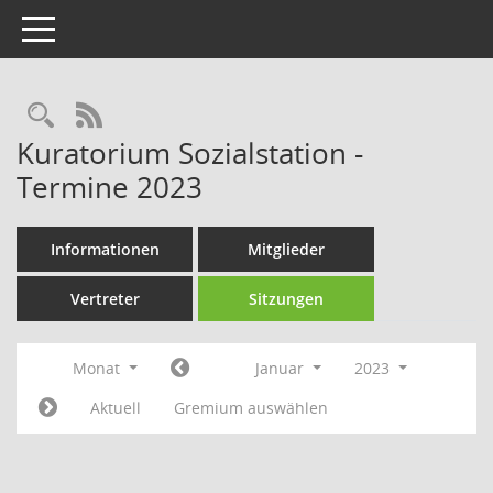
Toggle navigation
Rechercheauswahl
RSS-Feed
Kuratorium Sozialstation -
Termine 2023
Informationen
Mitglieder
Vertreter
Sitzungen
Monat
Januar
2023
Aktuell
Gremium auswählen