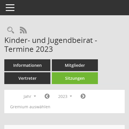
Toggle navigation
Rechercheauswahl
RSS-Feed
Kinder- und Jugendbeirat -
Termine 2023
Informationen
Mitglieder
Vertreter
Sitzungen
Jahr
2023
Gremium auswählen