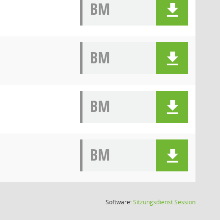
BM
BM
BM
BM
(Wird in
Software:
Sitzungsdienst
Session