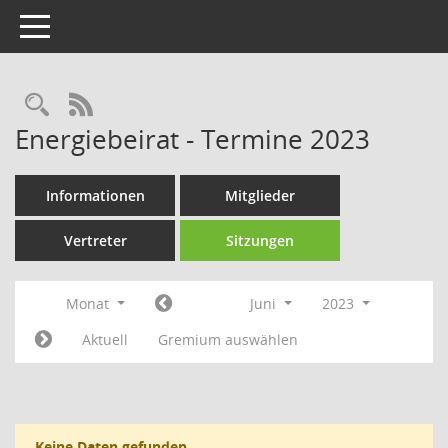
Toggle navigation
Rechercheauswahl
RSS-Feed
Energiebeirat - Termine 2023
Informationen
Mitglieder
Vertreter
Sitzungen
Monat
Juni
2023
Aktuell
Gremium auswählen
Keine Daten gefunden.