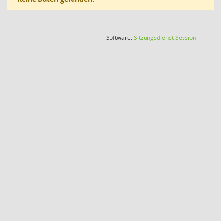
(Wird in
Software:
Sitzungsdienst
Session