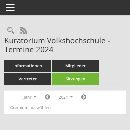
Toggle navigation
Rechercheauswahl
RSS-Feed
Kuratorium Volkshochschule -
Termine 2024
Informationen
Mitglieder
Vertreter
Sitzungen
Jahr
2024
Gremium auswählen