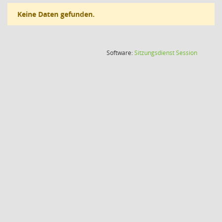
Keine Daten gefunden.
(Wird in
Software:
Sitzungsdienst
Session