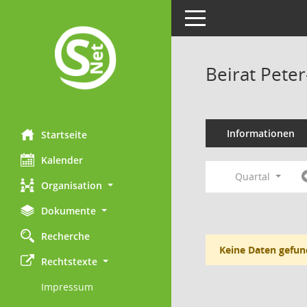
Toggle navigation
Beirat Pete
Informationen
Startseite
Kalender
Quartal
Organisation
Dokumente
Recherche
Keine Daten gefun
Rechtstexte
Impressum