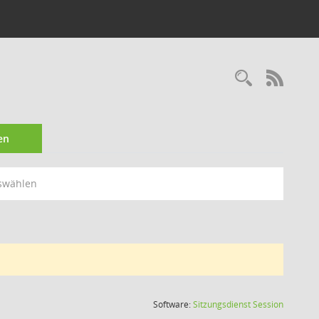
Recherc
RSS-
en
swählen
(Wird in
Software:
Sitzungsdienst
Session