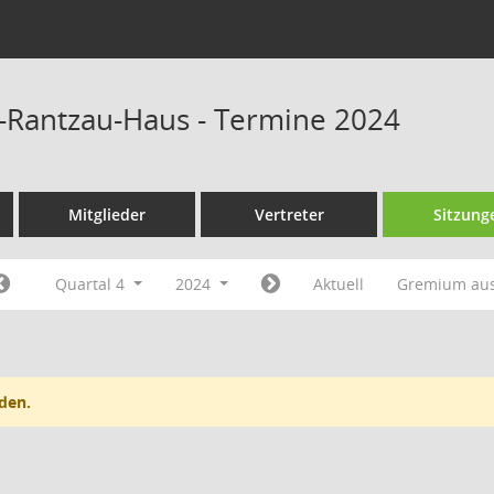
r-Rantzau-Haus - Termine 2024
Mitglieder
Vertreter
Sitzung
Quartal 4
2024
Aktuell
Gremium au
den.