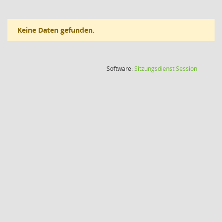
Keine Daten gefunden.
(Wird in
Software:
Sitzungsdienst
Session