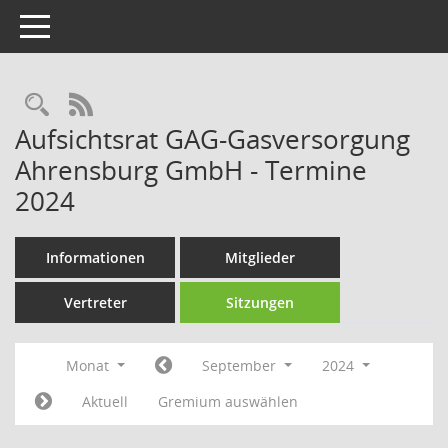
Toggle navigation
Rechercheauswahl
RSS-Feed
Aufsichtsrat GAG-Gasversorgung
Ahrensburg GmbH - Termine
2024
Informationen
Mitglieder
Vertreter
Sitzungen
Monat
September
2024
Aktuell
Gremium auswählen