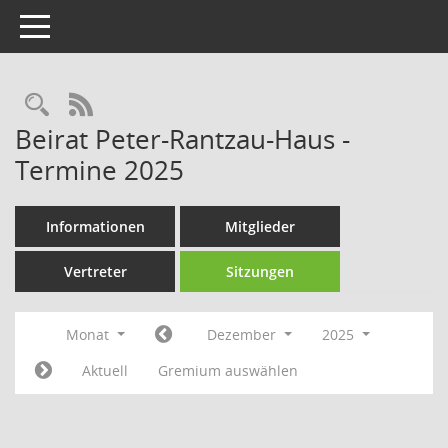
Toggle navigation
Rechercheauswahl
RSS-Feed
Beirat Peter-Rantzau-Haus -
Termine 2025
Informationen
Mitglieder
Vertreter
Sitzungen
Monat
Dezember
2025
Aktuell
Gremium auswählen