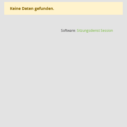
Keine Daten gefunden.
(Wird in
Software:
Sitzungsdienst
Session