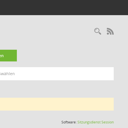
Recherc
RSS-
en
swählen
(Wird in
Software:
Sitzungsdienst
Session