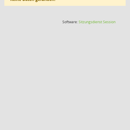
(Wird in
Software:
Sitzungsdienst
Session