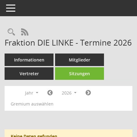
Toggle navigation
Rechercheauswahl
RSS-Feed
Fraktion DIE LINKE - Termine 2026
Informationen
Mitglieder
Vertreter
Sitzungen
Jahr
2026
Gremium auswählen
Keine Daten gefunden.