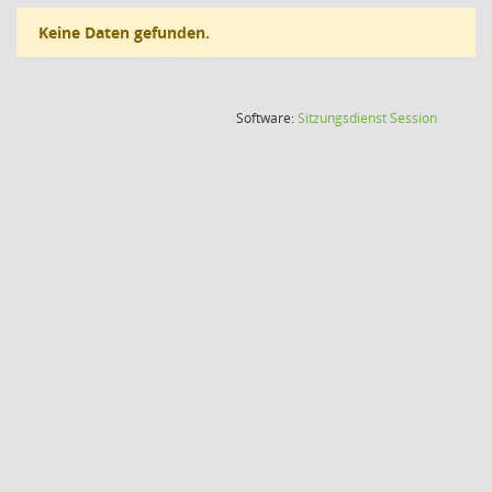
Keine Daten gefunden.
(Wird in
Software:
Sitzungsdienst
Session