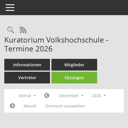
Toggle navigation
Rechercheauswahl
RSS-Feed
Kuratorium Volkshochschule -
Termine 2026
Informationen
Mitglieder
Vertreter
Sitzungen
Monat
Dezember
2026
Aktuell
Gremium auswählen