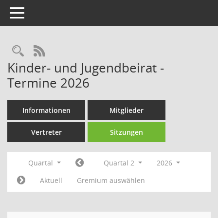
Toggle navigation
Rechercheauswahl
RSS-Feed
Kinder- und Jugendbeirat -
Termine 2026
Informationen
Mitglieder
Vertreter
Sitzungen
Quartal
Quartal 2
2026
Aktuell
Gremium auswählen