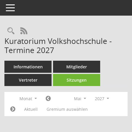
Toggle navigation
Rechercheauswahl
RSS-Feed
Kuratorium Volkshochschule -
Termine 2027
Informationen
Mitglieder
Vertreter
Sitzungen
Monat
Mai
2027
Aktuell
Gremium auswählen