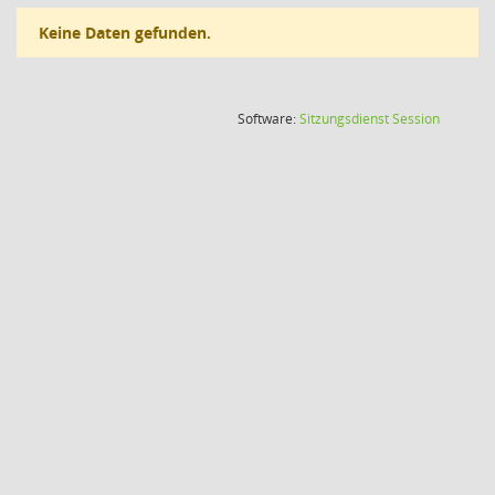
Keine Daten gefunden.
(Wird in
Software:
Sitzungsdienst
Session