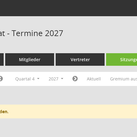
at - Termine 2027
Mitglieder
Vertreter
Sitzung
Quartal 4
2027
Aktuell
Gremium au
den.