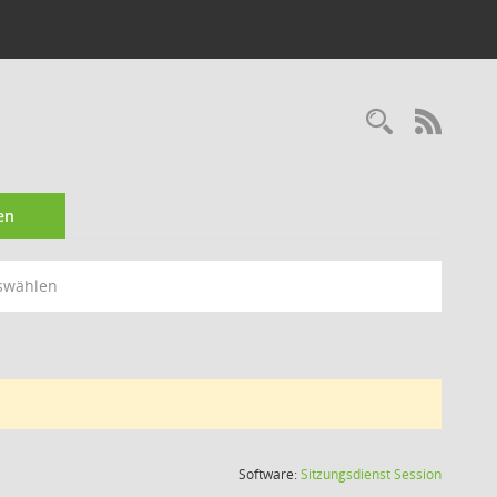
Recherc
RSS-
en
swählen
(Wird in
Software:
Sitzungsdienst
Session