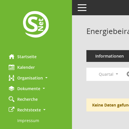
Toggle navigation
Energiebeir
Informationen
Startseite
Kalender
Quartal
Organisation
Dokumente
Recherche
Keine Daten gefun
Rechtstexte
Impressum