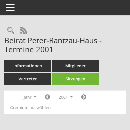
Toggle navigation
Rechercheauswahl
RSS-Feed
Beirat Peter-Rantzau-Haus -
Termine 2001
Informationen
Mitglieder
Vertreter
Sitzungen
Jahr
2001
Gremium auswählen