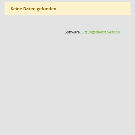
Keine Daten gefunden.
(Wird in
Software:
Sitzungsdienst
Session