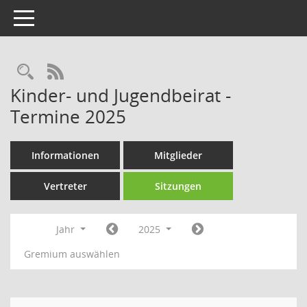
Toggle navigation
Rechercheauswahl
RSS-Feed
Kinder- und Jugendbeirat -
Termine 2025
Informationen
Mitglieder
Vertreter
Sitzungen
Jahr
2025
Gremium auswählen