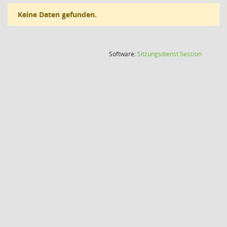
Keine Daten gefunden.
(Wird in
Software:
Sitzungsdienst
Session