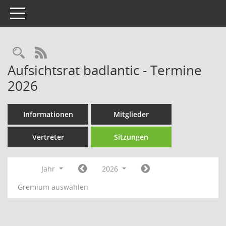
Toggle navigation
Rechercheauswahl
RSS-Feed
Aufsichtsrat badlantic - Termine
2026
Informationen
Mitglieder
Vertreter
Sitzungen
Jahr
2026
Gremium auswählen