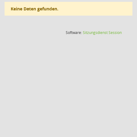
Keine Daten gefunden.
(Wird in
Software:
Sitzungsdienst
Session