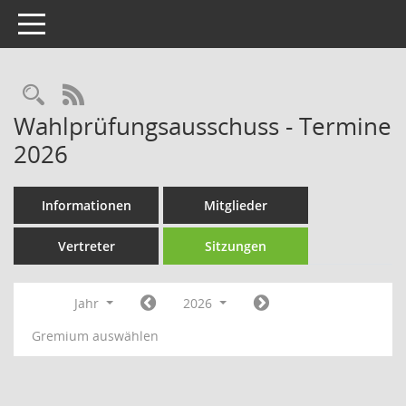
Toggle navigation
Rechercheauswahl
RSS-Feed
Wahlprüfungsausschuss - Termine
2026
Informationen
Mitglieder
Vertreter
Sitzungen
Jahr
2026
Gremium auswählen