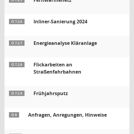
Fernwärmenetz
Ö 7.2.5
Inliner-Sanierung 2024
Ö 7.2.6
Energieanalyse Kläranlage
Ö 7.2.7
Flickarbeiten an
Ö 7.2.8
Straßenfahrbahnen
Frühjahrsputz
Ö 7.2.9
Anfragen, Anregungen, Hinweise
Ö 8