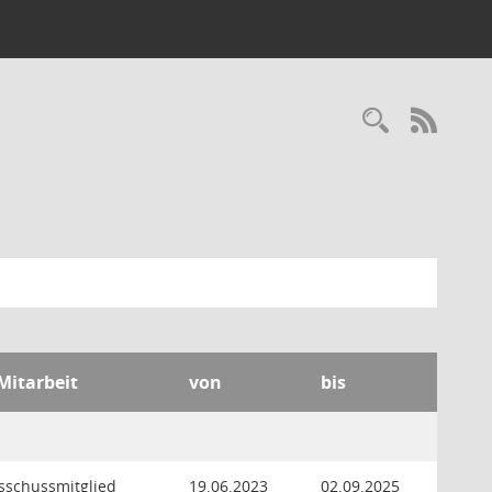
Recherc
RSS-
 Mitarbeit
von
bis
usschussmitglied
19.06.2023
02.09.2025