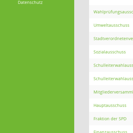
Datenschutz
Wahlprüfungsauss
Umweltausschuss
Stadtverordnetenv
Sozialausschuss
Schulleiterwahlaus
Schulleiterwahlaus
Mitgliederversamm
Hauptausschuss
Fraktion der SPD
Finanzausschuss