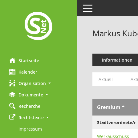
Toggle navigation
Markus Kub
Informationen
Startseite
Kalender
Aktuell
Akt
Organisation
Dokumente
Recherche
Gremium
Rechtstexte
Stadtverordnete/r
Impressum
Werkausschuss