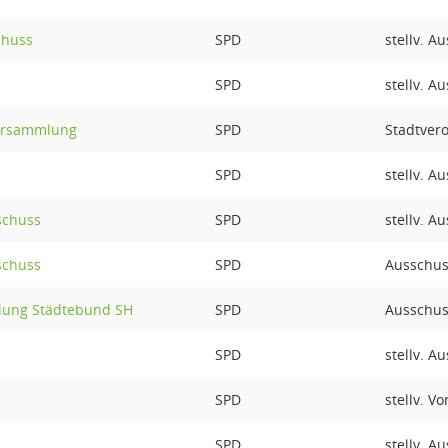
chuss
SPD
stellv. A
SPD
stellv. A
ersammlung
SPD
Stadtver
SPD
stellv. A
schuss
SPD
stellv. A
schuss
SPD
Ausschus
lung Städtebund SH
SPD
Ausschus
SPD
stellv. A
SPD
stellv. V
SPD
stellv. A