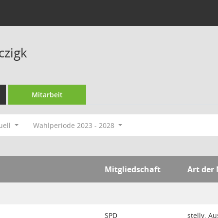
czigk
Mitarbeit
uell
Wahlperiode 2023 - 2028
Mitgliedschaft
Art der
SPD
stellv. A