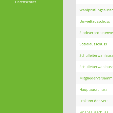
Datenschutz
Wahlprüfungsauss
Umweltausschuss
Stadtverordnetenv
Sozialausschuss
Schulleiterwahlaus
Schulleiterwahlaus
Mitgliederversamm
Hauptausschuss
Fraktion der SPD
Finanzausschuss