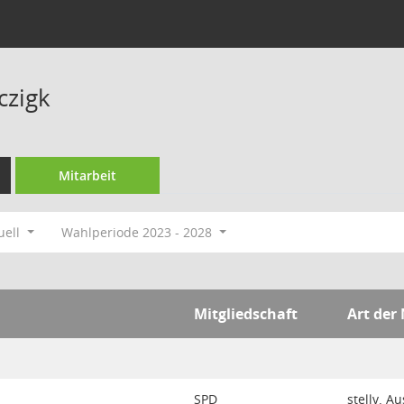
czigk
Mitarbeit
uell
Wahlperiode 2023 - 2028
Mitgliedschaft
Art der
SPD
stellv. A