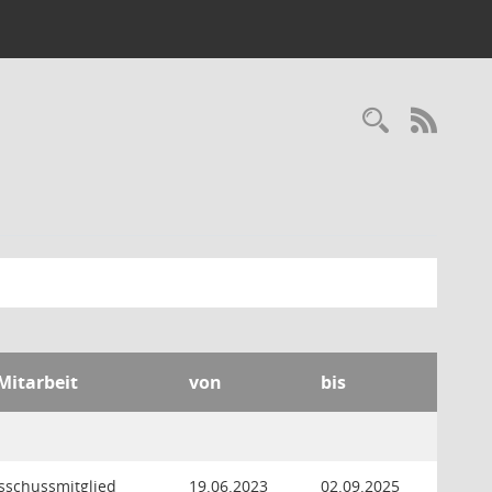
Recherc
RSS-
 Mitarbeit
von
bis
usschussmitglied
19.06.2023
02.09.2025