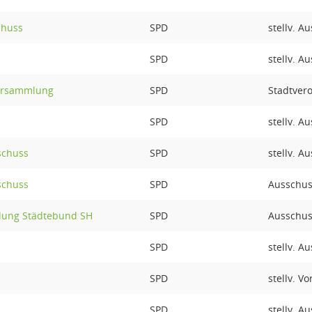
chuss
SPD
stellv. A
SPD
stellv. A
ersammlung
SPD
Stadtver
SPD
stellv. A
schuss
SPD
stellv. A
schuss
SPD
Ausschus
lung Städtebund SH
SPD
Ausschus
SPD
stellv. A
SPD
stellv. V
SPD
stellv. A