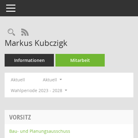
Toggle navigation
Rechercheauswahl
RSS-Feed
Markus Kubczigk
Informationen
Mitarbeit
Aktuell
Aktuell
Wahlperiode 2023 - 2028
VORSITZ
Bau- und Planungsausschuss